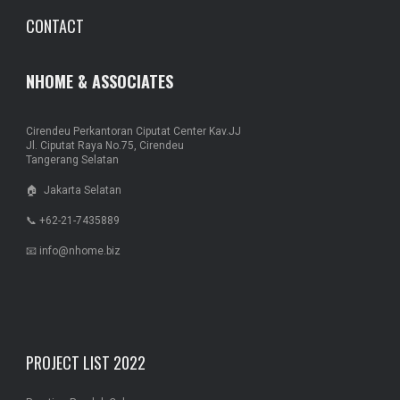
CONTACT
NHOME & ASSOCIATES
Cirendeu Perkantoran Ciputat Center Kav.JJ
Jl. Ciputat Raya No.75, Cirendeu
Tangerang Selatan
🏠 Jakarta Selatan
📞 +62-21-7435889
📧 info@nhome.biz
PROJECT LIST 2022