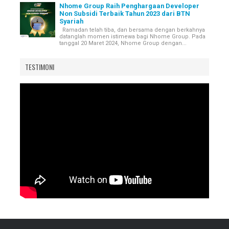
Nhome Group Raih Penghargaan Developer
Non Subsidi Terbaik Tahun 2023 dari BTN
Syariah
Ramadan telah tiba, dan bersama dengan berkahnya
datanglah momen istimewa bagi Nhome Group. Pada
tanggal 20 Maret 2024, Nhome Group dengan...
TESTIMONI