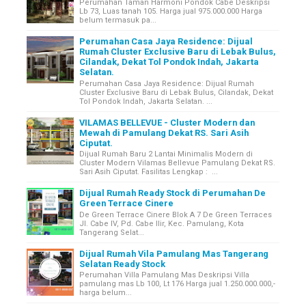
Perumahan Taman Harmoni Pondok Cabe Deskripsi
Lb 73, Luas tanah 105. Harga jual 975.000.000 Harga
belum termasuk pa...
Perumahan Casa Jaya Residence: Dijual
Rumah Cluster Exclusive Baru di Lebak Bulus,
Cilandak, Dekat Tol Pondok Indah, Jakarta
Selatan.
Perumahan Casa Jaya Residence: Dijual Rumah
Cluster Exclusive Baru di Lebak Bulus, Cilandak, Dekat
Tol Pondok Indah, Jakarta Selatan. ...
VILAMAS BELLEVUE - Cluster Modern dan
Mewah di Pamulang Dekat RS. Sari Asih
Ciputat.
Dijual Rumah Baru 2 Lantai Minimalis Modern di
Cluster Modern Vilamas Bellevue Pamulang Dekat RS.
Sari Asih Ciputat. Fasilitas Lengkap : ...
Dijual Rumah Ready Stock di Perumahan De
Green Terrace Cinere
De Green Terrace Cinere Blok A 7 De Green Terraces
Jl. Cabe IV, Pd. Cabe Ilir, Kec. Pamulang, Kota
Tangerang Selat...
Dijual Rumah Vila Pamulang Mas Tangerang
Selatan Ready Stock
Perumahan Villa Pamulang Mas Deskripsi Villa
pamulang mas Lb 100, Lt 176 Harga jual 1.250.000.000,-
harga belum...