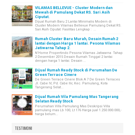
VILAMAS BELLEVUE - Cluster Modern dan
Mewah di Pamulang Dekat RS. Sari Asih
Ciputat.
Dijual Rumah Baru 2 Lantai Minimalis Modern di
Cluster Modern Vilamas Bellevue Pamulang Dekat RS.
Sari Asih Ciputat. Fasilitas Lengkap : ...
Rumah Cluster Baru Murah, Desain Rumah 2
lantai dengan Harga 1 lantai. Pesona Vilamas
Jatiwarna Tahap 2.
N’Home Propertindo Pesona Vilamas Jatiwarna Tahap
2 Desember 2015 Desain Rumah Tinggal 2 lantai
dengan harga 1 lantai. Desain ...
Dijual Rumah Ready Stock di Perumahan De
Green Terrace Cinere
De Green Terrace Cinere Blok A 7 De Green Terraces
Jl. Cabe IV, Pd. Cabe Ilir, Kec. Pamulang, Kota
Tangerang Selat...
Dijual Rumah Vila Pamulang Mas Tangerang
Selatan Ready Stock
Perumahan Villa Pamulang Mas Deskripsi Villa
pamulang mas Lb 100, Lt 176 Harga jual 1.250.000.000,-
harga belum...
TESTIMONI