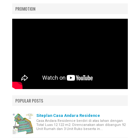
PROMOTION
POPULAR POSTS
Siteplan Casa Andara Residence
Casa Andara Residence berdiri di atas lahan dengan
Total Luas 12.122 m2. Direncanakan akan dibangun 92
Unit Rumah dan 3 Unit Ruko beserta in...