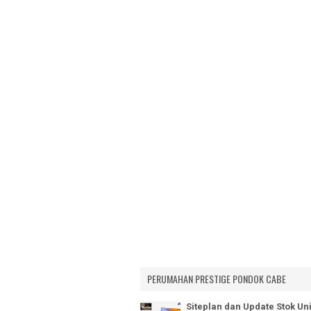
DE TERRACE C
VILAMAS BELL
DE EIGHT
VILAMAS JATI
VILAMAS JAT
PAMULANG MA
VILA PAMULA
VILAMAS BED
PESONA JATIA
PESONA TAMI
NEW HOUSE
2ND HOUSE
PERUMAHAN PRESTIGE PONDOK CABE
Siteplan dan Update Stok Uni