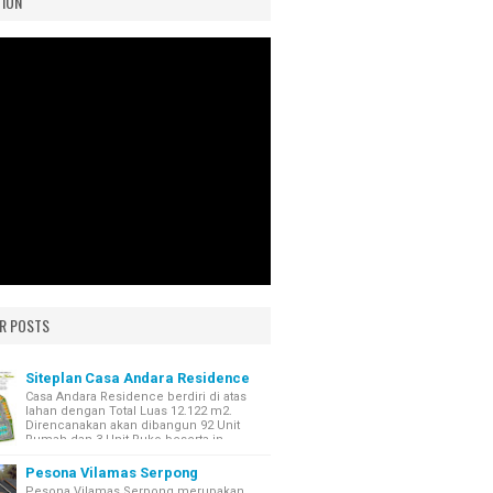
ION
R POSTS
Siteplan Casa Andara Residence
Casa Andara Residence berdiri di atas
lahan dengan Total Luas 12.122 m2.
Direncanakan akan dibangun 92 Unit
Rumah dan 3 Unit Ruko beserta in...
Pesona Vilamas Serpong
Pesona Vilamas Serpong merupakan