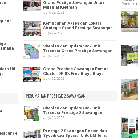
abe
Grand Pestige Sawangan Untuk
Pondok Ind
Milenial Kekinian
July/22/2022
ep dan
Kemudahan Akses dan Lokasi
Strategis Grand Prestige Sawangan
July/22/2022
ige
Siteplan dan Update Stok Unit
 Kemana
Tersedia Grand Prestige Sawangan
July/22/2022
dern Hill
Grand Prestige Sawangan Rumah
ge
Cluster DP 0% Free Biaya Biaya
July/22/2022
PERUMAHAN PRESTIGE 2 SAWANGAN
Siteplan dan Update Stok Unit
a
Tersedia Prestige 2 Sawangan
July/22/2022
Prestige 2 Sawangan Desain dan
Residence
Spesifikasi Spesial Untuk Milenial