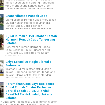
hunian strategis di Serpong, Tangerang
yang mengusung konsep Eco Green
Living, sehingga Penghuni dapat men...
Grand Vilamas Pondok Cabe
Grand Vilamas Pondok Cabe merupakan
Cluster hunian strategis di Cinangka,
Pondok Cabe, Depok dengan
mengusung tagline "The Best Invest...
Dijual Rumah di Perumahan Taman
Harmoni Pondok Cabe Tangerang
Selatan
Perumahan Taman Harmoni Pondok
Cabe Deskripsi Lb 73, Luas tanah 105.
Harga jual 975.000.000 Harga belum
termasuk pa...
Griya Lokasi Strategis 2 lantai di
Sudimara
Vilamas Sudimara st terletak di Jalan
Betawi, Jombang, Sudimara, Tangerang
Selatan. Hanya sekitar 200 meter dari
Stasiun Commuter Line Sudi...
Perumahan Casa Jaya Residence:
Dijual Rumah Cluster Exclusive
Baru di Lebak Bulus, Cilandak,
Dekat Tol Pondok Indah, Jakarta
Selatan.
 Casa Jaya Residence: Dijual Rumah Cluster
Baru di Lebak Bulus, Cilandak, Dekat Tol