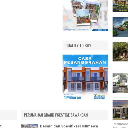
INERE
EVUE
WARNA 1
IWARNA 2
S EXT.
QUALITY TO BUY
NG MAS
AHAN
SIH
NI
PERUMAHAN GRAND PRESTIGE SAWANGAN
Perumahan
t
Desain dan Spesifikasi Istimewa
Exclusive 