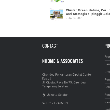
Cluster Green Nature, Per
Asri Strategis di pinggir Ja
July/23/2021
CONTACT
PR
Pre
NHOME & ASSOCIATES
Pam
Gra
Cirendeu Perkantoran Ciputat Center
Kav.JJ
Per
Jl. Ciputat Raya No.75, Cirendeu
Tangerang Selatan
Per
🏠 Jakarta Selatan
Per
New
📞 +62-21-7435889
2nd