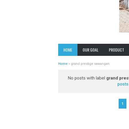
VISION
PAMULANG HE
HOME
OUR GOAL
PRODUCT
MISSION
PRESTIGE PO
CABE
Home
»
grand prestige sawangan
EXPERIENCES
GRAND PREST
No posts with label
grand pres
SAWANGAN
posts
CASA ANDARA
PRESTIGE S
PRESTIGE 2
1
SAWANGAN
CLUSTER GRE
NATURE