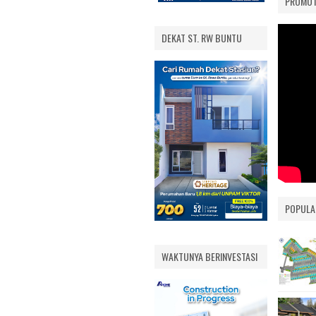
PROMOT
S ESTATE
VILAMAS BELLEVUE
PAMULANG
 2
DEKAT ST. RW BUNTU
AS
DOK
PONG
AS
 EXT.
AS
POPULA
RA
IMARA
WAKTUNYA BERINVESTASI
UE