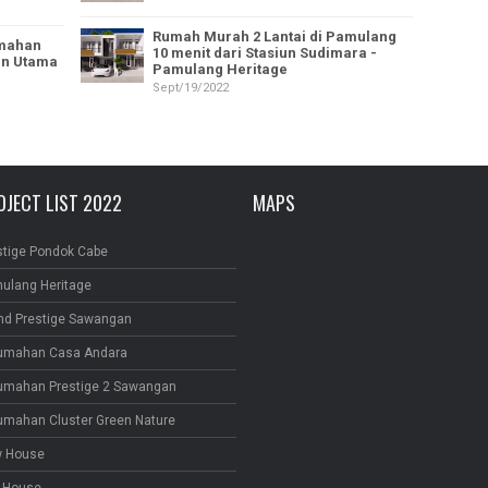
Rumah Murah 2 Lantai di Pamulang
umahan
10 menit dari Stasiun Sudimara -
lan Utama
Pamulang Heritage
Sept/19/2022
OJECT LIST 2022
MAPS
stige Pondok Cabe
ulang Heritage
nd Prestige Sawangan
umahan Casa Andara
umahan Prestige 2 Sawangan
umahan Cluster Green Nature
 House
 House