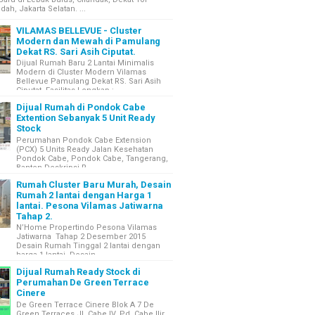
ah, Jakarta Selatan. ...
VILAMAS BELLEVUE - Cluster
Modern dan Mewah di Pamulang
Dekat RS. Sari Asih Ciputat.
Dijual Rumah Baru 2 Lantai Minimalis
Modern di Cluster Modern Vilamas
Bellevue Pamulang Dekat RS. Sari Asih
Ciputat. Fasilitas Lengkap : ...
Dijual Rumah di Pondok Cabe
Extention Sebanyak 5 Unit Ready
Stock
Perumahan Pondok Cabe Extension
(PCX) 5 Units Ready Jalan Kesehatan
Pondok Cabe, Pondok Cabe, Tangerang,
Banten Deskripsi R...
Rumah Cluster Baru Murah, Desain
Rumah 2 lantai dengan Harga 1
lantai. Pesona Vilamas Jatiwarna
Tahap 2.
N’Home Propertindo Pesona Vilamas
Jatiwarna Tahap 2 Desember 2015
Desain Rumah Tinggal 2 lantai dengan
harga 1 lantai. Desain ...
Dijual Rumah Ready Stock di
Perumahan De Green Terrace
Cinere
De Green Terrace Cinere Blok A 7 De
Green Terraces Jl. Cabe IV, Pd. Cabe Ilir,