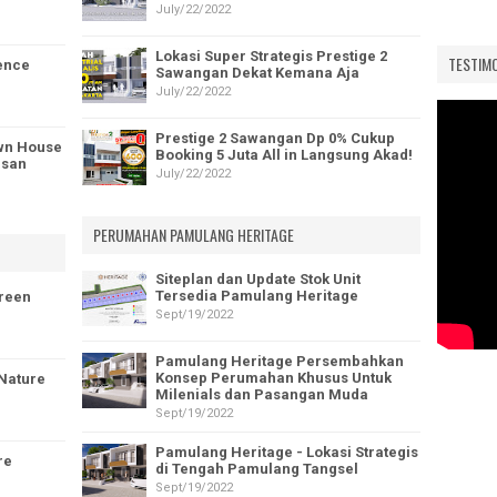
July/22/2022
Lokasi Super Strategis Prestige 2
TESTIM
ence
Sawangan Dekat Kemana Aja
July/22/2022
Prestige 2 Sawangan Dp 0% Cukup
wn House
Booking 5 Juta All in Langsung Akad!
asan
July/22/2022
PERUMAHAN PAMULANG HERITAGE
Siteplan dan Update Stok Unit
Tersedia Pamulang Heritage
Green
Sept/19/2022
Pamulang Heritage Persembahkan
Konsep Perumahan Khusus Untuk
 Nature
Milenials dan Pasangan Muda
Sept/19/2022
Pamulang Heritage - Lokasi Strategis
re
di Tengah Pamulang Tangsel
Sept/19/2022