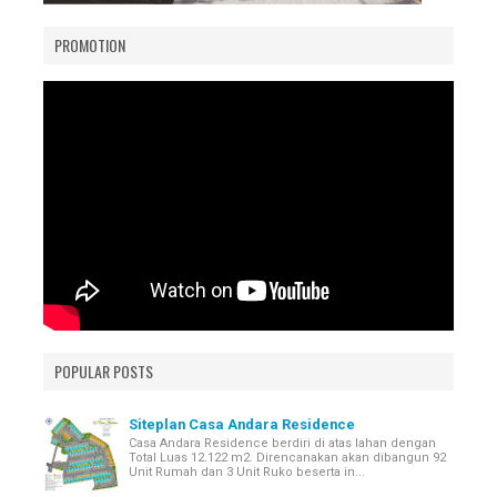
PROMOTION
POPULAR POSTS
Siteplan Casa Andara Residence
Casa Andara Residence berdiri di atas lahan dengan
Total Luas 12.122 m2. Direncanakan akan dibangun 92
Unit Rumah dan 3 Unit Ruko beserta in...