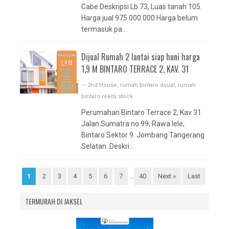
Cabe Deskripsi Lb 73, Luas tanah 105.
Harga jual 975.000.000 Harga belum
termasuk pa...
Dijual Rumah 2 lantai siap huni harga
1,9 M BINTARO TERRACE 2, KAV. 31
—
2nd House
,
rumah bintaro dijual
,
rumah
bintaro ready stock
Perumahan Bintaro Terrace 2, Kav 31
Jalan Sumatra no 99, Rawa lele,
Bintaro Sektor 9. Jombang Tangerang
Selatan. Deskri...
1
2
3
4
5
6
7
...
40
Next »
Last
TERMURAH DI JAKSEL