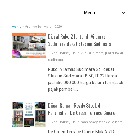
Home
»
Archive for March 2020
DiJual Ruko 2 lantai di Vilamas
Sudimara dekat stasiun Sudimara
—
2nd House
,
jual ruki di sudimara
,
jual ruko di
sudimara
Ruko "Vilamas Sudimara St" dekat
Stasiun Sudimara LB 50, lT 22 Harga
jual 550.000.000 harga belum termasuk
pajak pembeli....
Dijual Rumah Ready Stock di
Perumahan De Green Terrace Cinere
—
2nd House
,
jual rumah ready stock di cinere
De Green Terrace Cinere Blok A 7 De