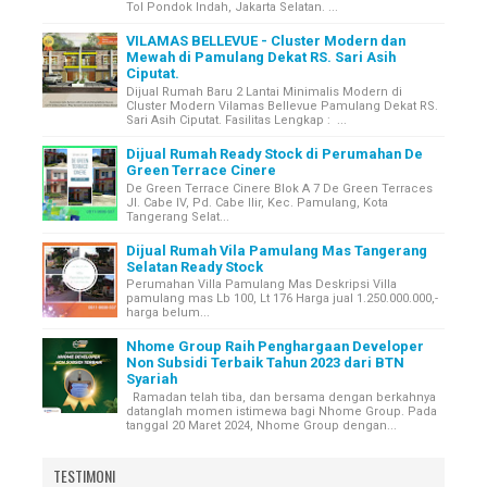
Tol Pondok Indah, Jakarta Selatan. ...
VILAMAS BELLEVUE - Cluster Modern dan
Mewah di Pamulang Dekat RS. Sari Asih
Ciputat.
Dijual Rumah Baru 2 Lantai Minimalis Modern di
Cluster Modern Vilamas Bellevue Pamulang Dekat RS.
Sari Asih Ciputat. Fasilitas Lengkap : ...
Dijual Rumah Ready Stock di Perumahan De
Green Terrace Cinere
De Green Terrace Cinere Blok A 7 De Green Terraces
Jl. Cabe IV, Pd. Cabe Ilir, Kec. Pamulang, Kota
Tangerang Selat...
Dijual Rumah Vila Pamulang Mas Tangerang
Selatan Ready Stock
Perumahan Villa Pamulang Mas Deskripsi Villa
pamulang mas Lb 100, Lt 176 Harga jual 1.250.000.000,-
harga belum...
Nhome Group Raih Penghargaan Developer
Non Subsidi Terbaik Tahun 2023 dari BTN
Syariah
Ramadan telah tiba, dan bersama dengan berkahnya
datanglah momen istimewa bagi Nhome Group. Pada
tanggal 20 Maret 2024, Nhome Group dengan...
TESTIMONI