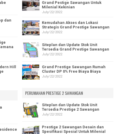
abe
Grand Pestige Sawangan Untuk
Milenial Kekinian
July/22/2022
ep dan
Kemudahan Akses dan Lokasi
Strategis Grand Prestige Sawangan
July/22/2022
ige
Siteplan dan Update Stok Unit
 Kemana
Tersedia Grand Prestige Sawangan
July/22/2022
dern Hill
Grand Prestige Sawangan Rumah
ge
Cluster DP 0% Free Biaya Biaya
July/22/2022
PERUMAHAN PRESTIGE 2 SAWANGAN
Siteplan dan Update Stok Unit
a
Tersedia Prestige 2 Sawangan
July/22/2022
Prestige 2 Sawangan Desain dan
Residence
Spesifikasi Spesial Untuk Milenial