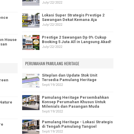
July/22/2022
Lokasi Super Strategis Prestige 2
ence
Sawangan Dekat Kemana Aja
July/22/2022
Prestige 2 Sawangan Dp 0% Cukup
wn House
Booking 5 Juta All in Langsung Akad!
asan
July/22/2022
PERUMAHAN PAMULANG HERITAGE
Siteplan dan Update Stok Unit
Tersedia Pamulang Heritage
Green
Sept/19/2022
Pamulang Heritage Persembahkan
Konsep Perumahan Khusus Untuk
 Nature
Milenials dan Pasangan Muda
Sept/19/2022
Pamulang Heritage - Lokasi Strategis
re
di Tengah Pamulang Tangsel
Sept/19/2022