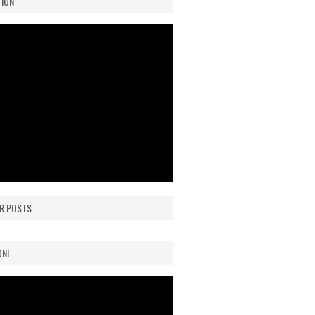
ION
R POSTS
ONI