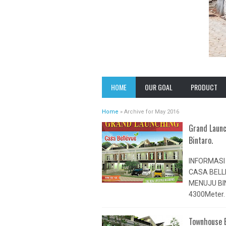
VISION
PAMULANG HE
HOME
OUR GOAL
PRODUCT
MISSION
PRESTIGE PO
CABE
Home
»
Archive for May 2016
EXPERIENCES
GRAND PREST
Grand Launc
Bintaro.
SAWANGAN
CASA ANDARA
INFORMASI 
PRESTIGE S
CASA BELL
PRESTIGE 2
MENUJU BI
SAWANGAN
4300Meter. 
CLUSTER GRE
Townhouse E
NATURE