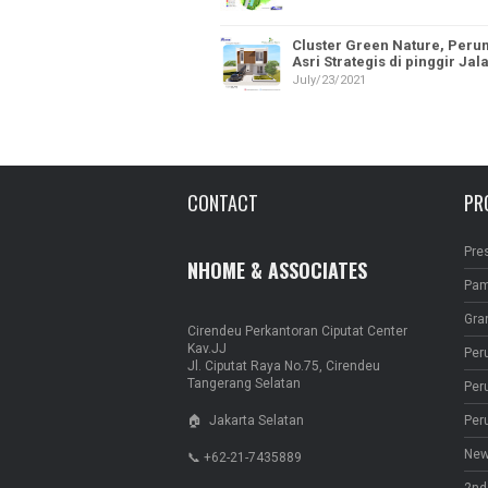
Cluster Green Nature, Per
Asri Strategis di pinggir Ja
July/23/2021
CONTACT
PR
Pre
NHOME & ASSOCIATES
Pam
Gra
Cirendeu Perkantoran Ciputat Center
Kav.JJ
Per
Jl. Ciputat Raya No.75, Cirendeu
Tangerang Selatan
Per
🏠 Jakarta Selatan
Per
New
📞 +62-21-7435889
2nd