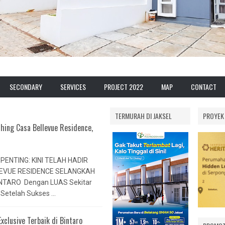
RITAGE
RUKI VILAMAS
DEVELOPER
PRESTIGE PONDOK
SECONDARY
SERVICES
PROJECT 2022
MAP
CONTACT
SUDIMARA
CABE
NDOK
MARKETING
GRAND VILAMAS
PAMULANG HERITAGE
CONSTRUCTION
TERMURAH DI JAKSEL
PROYEK
CINERE
IGE
GRAND PRESTIGE
hing Casa Bellevue Residence,
INVESTMENT TRUST
BINTARO TERRACE
SAWANGAN
CONSULTING
DE GREEN TERRACE
CASA ANDARA
PENTING: KINI TELAH HADIR
CINERE
AWANGAN
PRESTIGE 2
EVUE RESIDENCE SELANGKAH
PONDOK CABE
SAWANGAN
NTARO Dengan LUAS Sekitar
EXTENTION
CLUSTER GREEN
Setelah Sukses ...
VILA PAMULANG MAS
NATURE
EN
xclusive Terbaik di Bintaro
TAMAN HARMONI