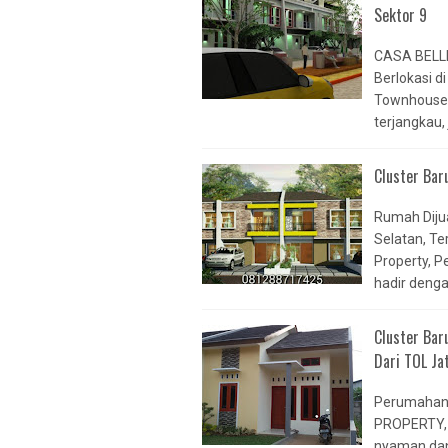
Sektor 9
PALM VILAMA
GRIA JAKARTA
CASA BELL
GRAND VILAM
Berlokasi di
ESTATE
Townhouse I
VILAMAS PON
terjangkau, 
CABE
Cluster Bar
VILAMAS SER
GRAND VILAM
Rumah Diju
ESTATE
Selatan, T
PONDOK CABE
Property, 
GRAND VILAM
hadir denga
CINERE
Cluster Bar
RUKI SUDIMA
Dari TOL Ja
VILAMAS SUD
CASA BELLEV
Perumahan
CASA AZALEA
PROPERTY,
CASA DJAYA
nyaman dan 