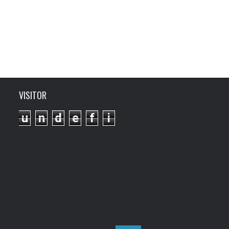
VISITOR
u
n
d
e
f
i
n
e
d