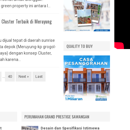
reen property ini antara l...
INERE
EVUE
Cluster Terbaik di Meruyung
WARNA 1
IWARNA 2
dijual tepat di daerah sunrise
S EXT.
QUALITY TO BUY
ta depok (Meruyung-kp grogol-
aya) dengan konsep Cluster,
NG MAS
h karena...
AHAN
SIH
NI
...
40
Next »
Last
PERUMAHAN GRAND PRESTIGE SAWANGAN
t
Desain dan Spesifikasi Istimewa