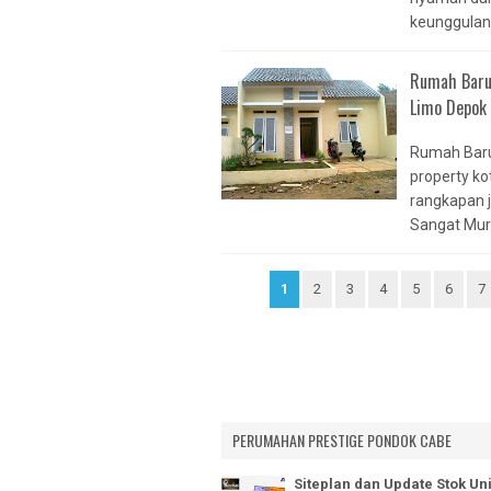
keunggulan g
DE TERRACE C
VILAMAS BELL
Rumah Baru 
DE EIGHT
Limo Depok
VILAMAS JATI
VILAMAS JAT
Rumah Baru 
PAMULANG MA
property ko
rangkapan j
VILA PAMULA
Sangat Mura
VILAMAS BED
PESONA JATIA
1
2
3
4
5
PESONA TAMI
6
7
NEW HOUSE
2ND HOUSE
PERUMAHAN PRESTIGE PONDOK CABE
Siteplan dan Update Stok Uni