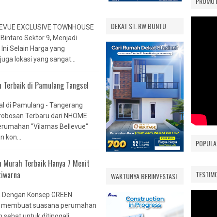
PROMOT
S ESTATE
VILAMAS BELLEVUE
PAMULANG
 2
DEKAT ST. RW BUNTU
EVUE EXCLUSIVE TOWNHOUSE
AS
 Bintaro Sektor 9, Menjadi
ni Selain Harga yang
DOK
juga lokasi yang sangat...
u Terbaik di Pamulang Tangsel
PONG
AS
al di Pamulang - Tangerang
erobosan Terbaru dari NHOME
 EXT.
Perumahan "Vilamas Bellevue"
AS
n kon...
POPULA
u Murah Terbaik Hanya 7 Menit
RA
tiwarna
TESTIM
IMARA
WAKTUNYA BERINVESTASI
UE
 Dengan Konsep GREEN
 membuat suasana perumahan
sehat untuk ditinggali..