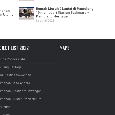
Rumah Murah 2 Lantai di Pamulang
umahan
10 menit dari Stasiun Sudimara -
lan Utama
Pamulang Heritage
Sept/19/2022
OJECT LIST 2022
MAPS
stige Pondok Cabe
ulang Heritage
nd Prestige Sawangan
umahan Casa Andara
umahan Prestige 2 Sawangan
umahan Cluster Green Nature
 House
 House