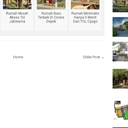
INERE
EVUE
Rumah Murah
Rumah Baru
Rumah Minimalis
Akses Tol
Terbaik Di Cinere
Hanya 5 Menit
Jatiwarna
Depok
Dari TOL Cijago
WARNA 1
IWARNA 2
S EXT.
NG MAS
Home
Older Post →
AHAN
SIH
NI