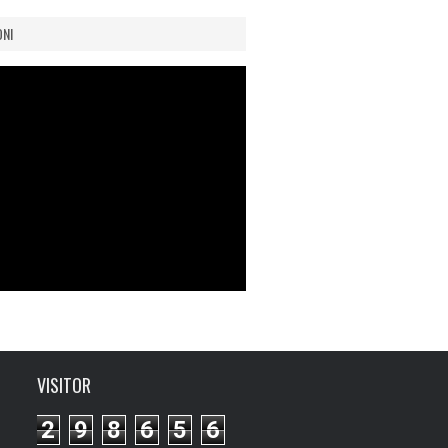
dengan...
ONI
VISITOR
2
9
8
6
5
6