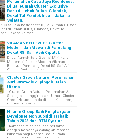
Perumahan Casa Jaya Residence:
Dijual Rumah Cluster Exclusive
Baru di Lebak Bulus, Cilandak,
Dekat Tol Pondok Indah, Jakarta
Selatan.
 Casa Jaya Residence: Dijual Rumah Cluster
Baru di Lebak Bulus, Cilandak, Dekat Tol
ah, Jakarta Selatan. ...
VILAMAS BELLEVUE - Cluster
Modern dan Mewah di Pamulang
Dekat RS. Sari Asih Ciputat.
Dijual Rumah Baru 2 Lantai Minimalis
Modern di Cluster Modern Vilamas
Bellevue Pamulang Dekat RS. Sari Asih
Ciputat. Fasilitas Lengkap : ...
Cluster Green Nature, Perumahan
Asri Strategis di pinggir Jalan
Utama
Cluster Green Nature, Perumahan Asri
Strategis di pinggir Jalan Utama Cluster
Green Nature berada di jalan Kalisuren,
Parung, Bogor. Per...
Nhome Group Raih Penghargaan
Developer Non Subsidi Terbaik
Tahun 2023 dari BTN Syariah
Ramadan telah tiba, dan bersama
dengan berkahnya datanglah momen
istimewa bagi Nhome Group. Pada
tanggal 20 Maret 2024, Nhome Group