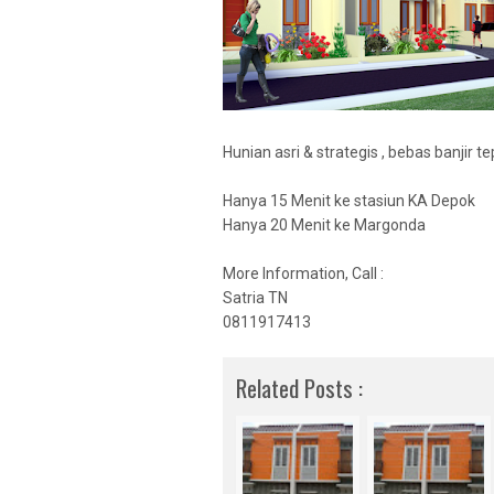
PALM VILAMA
GRIA JAKARTA
GRAND VILAM
ESTATE
VILAMAS PON
Hunian asri & strategis , bebas banjir 
CABE
VILAMAS SER
Hanya 15 Menit ke stasiun KA Depok
GRAND VILAM
Hanya 20 Menit ke Margonda
ESTATE
More Information, Call :
PONDOK CABE
Satria TN
GRAND VILAM
0811917413
CINERE
RUKI SUDIMA
Related Posts :
VILAMAS SUD
CASA BELLEV
CASA AZALEA
CASA DJAYA