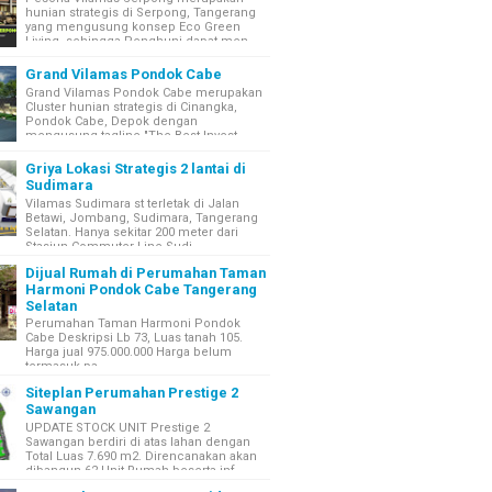
hunian strategis di Serpong, Tangerang
yang mengusung konsep Eco Green
Living, sehingga Penghuni dapat men...
Grand Vilamas Pondok Cabe
Grand Vilamas Pondok Cabe merupakan
Cluster hunian strategis di Cinangka,
Pondok Cabe, Depok dengan
mengusung tagline "The Best Invest...
Griya Lokasi Strategis 2 lantai di
Sudimara
Vilamas Sudimara st terletak di Jalan
Betawi, Jombang, Sudimara, Tangerang
Selatan. Hanya sekitar 200 meter dari
Stasiun Commuter Line Sudi...
Dijual Rumah di Perumahan Taman
Harmoni Pondok Cabe Tangerang
Selatan
Perumahan Taman Harmoni Pondok
Cabe Deskripsi Lb 73, Luas tanah 105.
Harga jual 975.000.000 Harga belum
termasuk pa...
Siteplan Perumahan Prestige 2
Sawangan
UPDATE STOCK UNIT Prestige 2
Sawangan berdiri di atas lahan dengan
Total Luas 7.690 m2. Direncanakan akan
dibangun 62 Unit Rumah beserta inf...