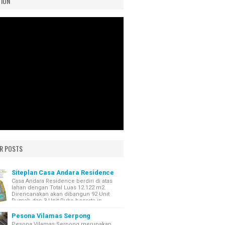
ION
R POSTS
Siteplan Casa Andara Residence
Casa Andara Residence berdiri di atas
lahan dengan Total Luas 12.122 m2.
Direncanakan akan dibangun 92 Unit
Rumah dan 3 Unit Ruko beserta in...
Pesona Vilamas Serpong
Pesona Vilamas Serpong merupakan