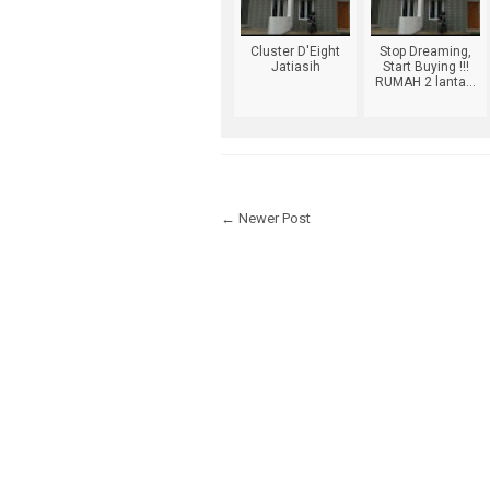
DE TERRACE C
Cluster D'Eight
Stop Dreaming,
VILAMAS BELL
Jatiasih
Start Buying !!!
DE EIGHT
RUMAH 2 lanta...
VILAMAS JATI
VILAMAS JAT
PAMULANG MA
VILA PAMULA
← Newer Post
VILAMAS BED
PESONA JATIA
PESONA TAMI
NEW HOUSE
2ND HOUSE