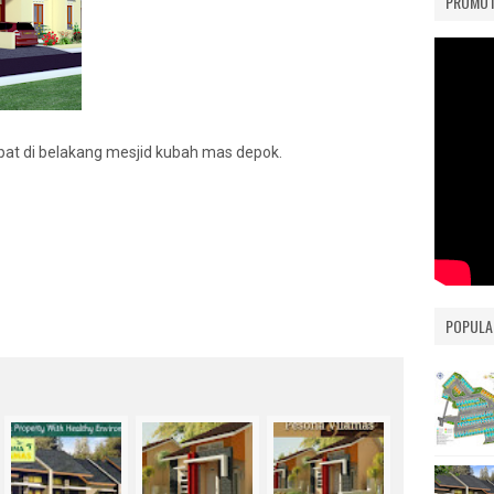
PROMOT
S ESTATE
VILAMAS BELLEVUE
PAMULANG
 2
AS
DOK
tepat di belakang mesjid kubah mas depok.
PONG
AS
 EXT.
AS
POPULA
RA
IMARA
UE