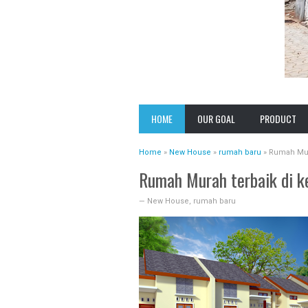
VISION
PAMULANG HE
HOME
OUR GOAL
PRODUCT
MISSION
PRESTIGE PO
CABE
Home
»
New House
EXPERIENCES
»
rumah baru
»
Rumah Mura
GRAND PREST
Rumah Murah terbaik di k
SAWANGAN
—
New House
,
rumah baru
CASA ANDARA
PRESTIGE S
PRESTIGE 2
SAWANGAN
CLUSTER GRE
NATURE